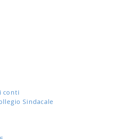
i conti
ollegio Sindacale
25