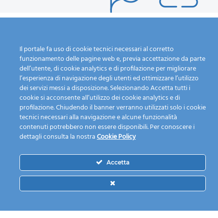
Il portale fa uso di cookie tecnici necessari al corretto
funzionamento delle pagine web e, previa accettazione da parte
Calendario Raccolta
L'azienda
dell’utente, di cookie analytics e di profilazione per migliorare
Guida alla raccolta
Chi siamo
l’esperienza di navigazione degli utenti ed ottimizzare l’utilizzo
differenziata
I nostri servizi
dei servizi messi a disposizione. Selezionando Accetta tutti i
cookie si acconsente all’utilizzo dei cookie analytics e di
Dove lo butto?
Mission
profilazione. Chiudendo il banner verranno utilizzati solo i cookie
Fai una segnalazione
Personale e mezzi
tecnici necessari alla navigazione e alcune funzionalità
Piattaforma ecologica
Modulistica
contenuti potrebbero non essere disponibili. Per conoscere i
News
Lavora con noi
dettagli consulta la nostra
Cookie Policy
Contatti
Accetta
© 2021 Nord Milano Ambiente S.P.A. — Società Unipersonale
soggetta a direzione e controllo ex art. 2497 bis COD CIV da
parte del comune di Cinisello Balsamo — Sede legale e