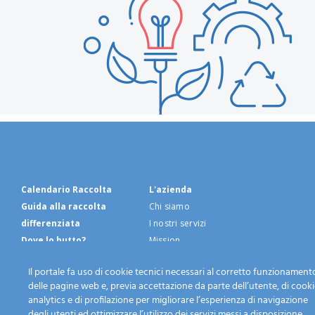
Calendario Raccolta
L'azienda
Guida alla raccolta
Chi siamo
differenziata
I nostri servizi
Dove lo butto?
Mission
Fai una segnalazione
Personale e mezzi
Il portale fa uso di cookie tecnici necessari al corretto funzionament
Piattaforma ecologica
Modulistica
delle pagine web e, previa accettazione da parte dell’utente, di cook
News
Lavora con noi
analytics e di profilazione per migliorare l’esperienza di navigazione
Contatti
degli utenti ed ottimizzare l’utilizzo dei servizi messi a disposizione.