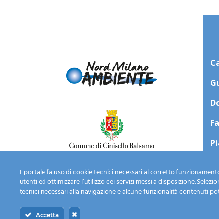
Ca
Gu
Do
Fa
Pi
N
Il portale fa uso di cookie tecnici necessari al corretto funzionamento
utenti ed ottimizzare l’utilizzo dei servizi messi a disposizione. Selez
tecnici necessari alla navigazione e alcune funzionalità contenuti po
Accetta