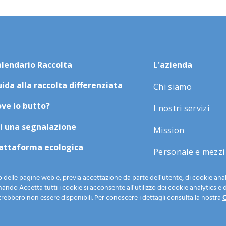
lendario Raccolta
L'azienda
ida alla raccolta differenziata
Chi siamo
ve lo butto?
I nostri servizi
i una segnalazione
Mission
attaforma ecologica
Personale e mezzi
ews
Modulistica
 delle pagine web e, previa accettazione da parte dell’utente, di cookie analy
ionando Accetta tutti i cookie si acconsente all’utilizzo dei cookie analytics e 
Lavora con noi
trebbero non essere disponibili. Per conoscere i dettagli consulta la nostra
C
Contatti