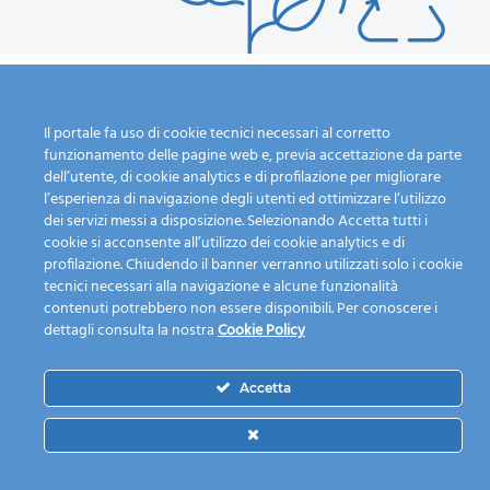
Il portale fa uso di cookie tecnici necessari al corretto
funzionamento delle pagine web e, previa accettazione da parte
Calendario Raccolta
L'azienda
dell’utente, di cookie analytics e di profilazione per migliorare
Guida alla raccolta
Chi siamo
l’esperienza di navigazione degli utenti ed ottimizzare l’utilizzo
differenziata
I nostri servizi
dei servizi messi a disposizione. Selezionando Accetta tutti i
cookie si acconsente all’utilizzo dei cookie analytics e di
Dove lo butto?
Mission
profilazione. Chiudendo il banner verranno utilizzati solo i cookie
Fai una segnalazione
Personale e mezzi
tecnici necessari alla navigazione e alcune funzionalità
Piattaforma ecologica
Modulistica
contenuti potrebbero non essere disponibili. Per conoscere i
News
Lavora con noi
dettagli consulta la nostra
Cookie Policy
Contatti
Accetta
© 2021 Nord Milano Ambiente S.P.A. — Società Unipersonale