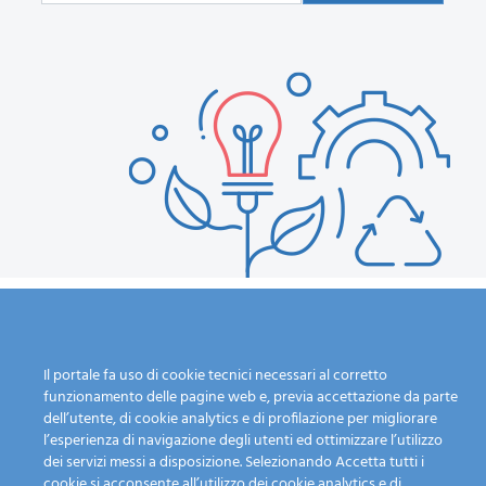
Il portale fa uso di cookie tecnici necessari al corretto
Calendario Raccolta
L'azienda
funzionamento delle pagine web e, previa accettazione da parte
Guida alla raccolta
Chi siamo
dell’utente, di cookie analytics e di profilazione per migliorare
differenziata
I nostri servizi
l’esperienza di navigazione degli utenti ed ottimizzare l’utilizzo
Dove lo butto?
Mission
dei servizi messi a disposizione. Selezionando Accetta tutti i
cookie si acconsente all’utilizzo dei cookie analytics e di
Fai una segnalazione
Personale e mezzi