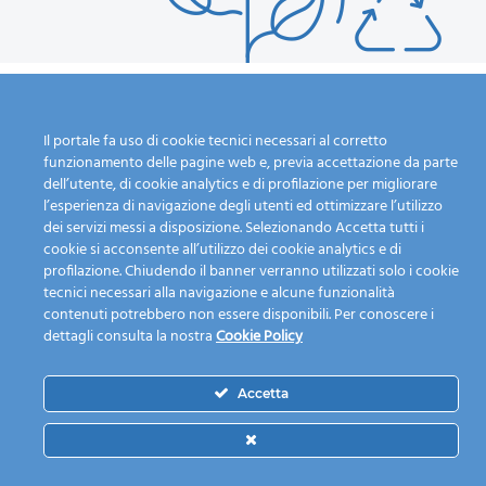
Il portale fa uso di cookie tecnici necessari al corretto
funzionamento delle pagine web e, previa accettazione da parte
Calendario Raccolta
L'azienda
dell’utente, di cookie analytics e di profilazione per migliorare
Guida alla raccolta
Chi siamo
l’esperienza di navigazione degli utenti ed ottimizzare l’utilizzo
dei servizi messi a disposizione. Selezionando Accetta tutti i
differenziata
I nostri servizi
cookie si acconsente all’utilizzo dei cookie analytics e di
Dove lo butto?
Mission
profilazione. Chiudendo il banner verranno utilizzati solo i cookie
Fai una segnalazione
Personale e mezzi
tecnici necessari alla navigazione e alcune funzionalità
Piattaforma ecologica
Modulistica
contenuti potrebbero non essere disponibili. Per conoscere i
News
Lavora con noi
dettagli consulta la nostra
Cookie Policy
Contatti
Accetta