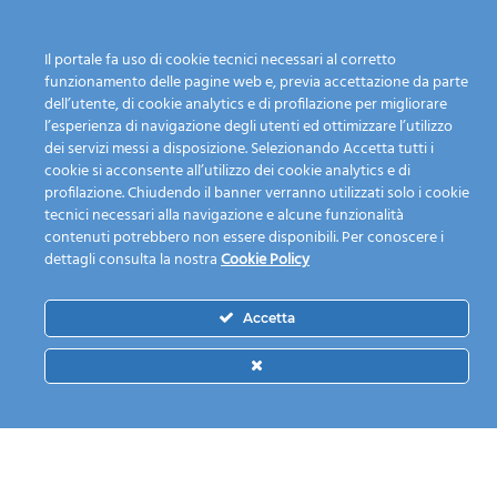
Il portale fa uso di cookie tecnici necessari al corretto
funzionamento delle pagine web e, previa accettazione da parte
Calendario Raccolta
L'azienda
dell’utente, di cookie analytics e di profilazione per migliorare
Guida alla raccolta
Chi siamo
l’esperienza di navigazione degli utenti ed ottimizzare l’utilizzo
differenziata
I nostri servizi
dei servizi messi a disposizione. Selezionando Accetta tutti i
Dove lo butto?
Mission
cookie si acconsente all’utilizzo dei cookie analytics e di
Fai una segnalazione
Personale e mezzi
profilazione. Chiudendo il banner verranno utilizzati solo i cookie
tecnici necessari alla navigazione e alcune funzionalità
Piattaforma ecologica
Modulistica
contenuti potrebbero non essere disponibili. Per conoscere i
News
Lavora con noi
dettagli consulta la nostra
Cookie Policy
Contatti
Accetta
© 2021 Nord Milano Ambiente S.P.A. — Società Unipersonale
soggetta a direzione e controllo ex art. 2497 bis COD CIV da
parte del comune di Cinisello Balsamo — Sede legale e
Operativa: Via Modigliani 5 — Sede Amministrativa: Via Verga
113 — 20092 Cinisello Balsamo — Numero Verde 800 42.17.38 —
CF/PI 03145720961 - REA 1646498 - CAPITALE SOCIALE
€2.000.000,00 |
Privacy Policy
|
Cookie Policy