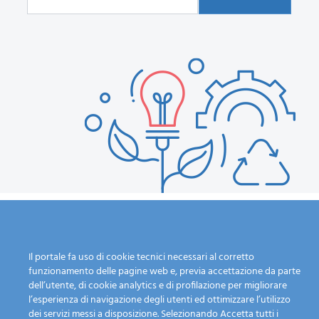
Il portale fa uso di cookie tecnici necessari al corretto
Calendario Raccolta
L'azienda
funzionamento delle pagine web e, previa accettazione da parte
Guida alla raccolta
Chi siamo
dell’utente, di cookie analytics e di profilazione per migliorare
differenziata
I nostri servizi
l’esperienza di navigazione degli utenti ed ottimizzare l’utilizzo
Dove lo butto?
Mission
dei servizi messi a disposizione. Selezionando Accetta tutti i