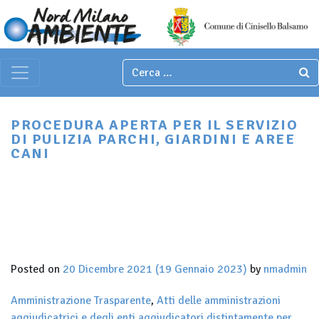
Italian
▼
Main Navigation
PROCEDURA APERTA PER IL SERVIZIO
DI PULIZIA PARCHI, GIARDINI E AREE
CANI
Posted on
20 Dicembre 2021
(19 Gennaio 2023)
by
nmadmin
Amministrazione Trasparente
,
Atti delle amministrazioni
aggiudicatrici e degli enti aggiudicatori distintamente per