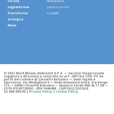
Fai una
Modulistica
segnalazione
Lavora con noi
Piattaforma
Contatti
ecologica
News
© 2021 Nord Milano Ambiente S.P.A. — Società Unipersonale
soggetta a direzione e controllo ex art. 2497 bis COD CIV da
parte del comune di Cinisello Balsamo — Sede legale e
Operativa: Via Modigliani 5 — Sede Amministrativa: Via Verga
113 — 20092 Cinisello Balsamo — Numero Verde 800 42.17.38 —
CF/PI 03145720961 - REA 1646498 - CAPITALE SOCIALE
€2.000.000,00 |
Privacy Policy
|
Cookie Policy