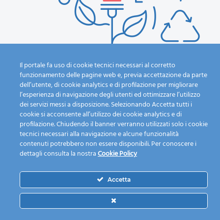
Il portale fa uso di cookie tecnici necessari al corretto
funzionamento delle pagine web e, previa accettazione da parte
dell’utente, di cookie analytics e di profilazione per migliorare
l’esperienza di navigazione degli utenti ed ottimizzare l’utilizzo
dei servizi messi a disposizione. Selezionando Accetta tutti i
Calendario Raccolta
L'azienda
cookie si acconsente all’utilizzo dei cookie analytics e di
Guida alla raccolta
Chi siamo
profilazione. Chiudendo il banner verranno utilizzati solo i cookie
differenziata
I nostri servizi
tecnici necessari alla navigazione e alcune funzionalità
contenuti potrebbero non essere disponibili. Per conoscere i
Dove lo butto?
Mission
dettagli consulta la nostra
Cookie Policy
Fai una segnalazione
Personale e mezzi
Piattaforma
Modulistica
ecologica
Lavora con noi
Accetta
News
Contatti