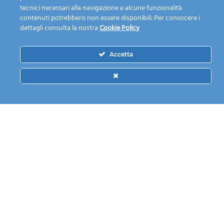
tecnici necessari alla navigazione e alcune funzionalità
example@domain.com
contenuti potrebbero non essere disponibili. Per conoscere i
dettagli consulta la nostra
Cookie Policy
Accetta
Calendario Raccolta
L'azienda
Guida alla raccolta
Chi siamo
differenziata
I nostri servizi
Dove lo butto?
Mission
Fai una segnalazione
Personale e mezzi
Piattaforma ecologica
Modulistica